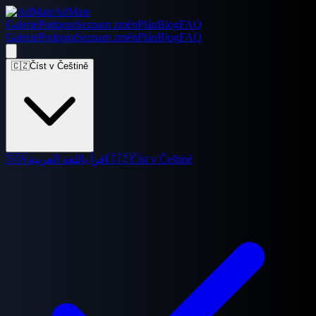
AdMate
Galerie
Podpora
Seznam změn
Plán
Blog
FAQ
Galerie
Podpora
Seznam změn
Plán
Blog
FAQ
🇨🇿
Číst v Češtině
🇸🇦
اقرأ باللغة العربية
🇨🇿
Číst v Češtině