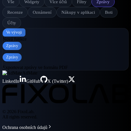
Vše
Widgety
Více účtů
Filtry
Zprávy
Recenze
Oznámení
Nákupy v aplikaci
Boti
Účty
Ve vývoji
Nová funkce
Zprávy
Zprávy
Exportovat zprávy ve formátu PDF
AdMate
LinkedIn
GitHub
X (Twitter)
© 2026 FixoLab.
All rights reserved.
Ochrana osobních údajů