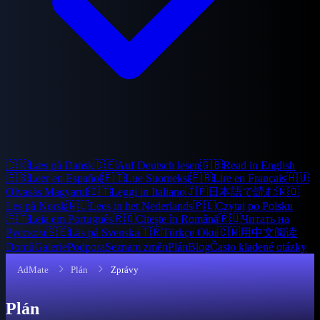
🇩🇰
Læs på Dansk
🇩🇪
Auf Deutsch lesen
🇬🇧
Read in English
🇪🇸
Leer en Español
🇫🇮
Lue Suomeksi
🇫🇷
Lire en Français
🇭🇺
Olvasás Magyarul
🇮🇹
Leggi in Italiano
🇯🇵
日本語で読む
🇳🇴
Les på Norsk
🇳🇱
Lees in het Nederlands
🇵🇱
Czytaj po Polsku
🇵🇹
Leia em Português
🇷🇴
Citește în Română
🇷🇺
Читать на
Русском
🇸🇪
Läs på Svenska
🇹🇷
Türkçe Oku
🇨🇳
用中文阅读
Domů
Galerie
Podpora
Seznam změn
Plán
Blog
Často kladené otázky
AdMate
Plán
Zprávy
Plán