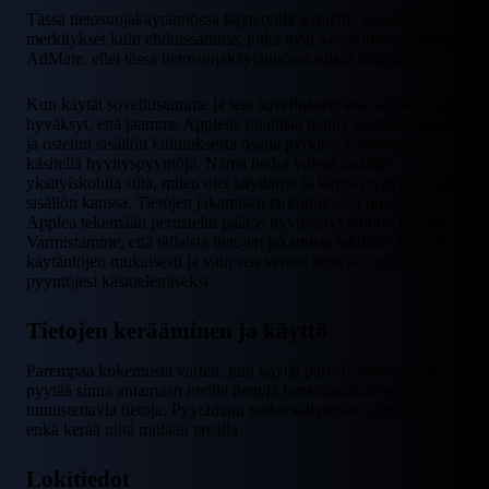
Tässä tietosuojakäytännössä käytetyillä termeillä on samat
merkitykset kuin ehdoissamme, jotka ovat saatavilla osoitteessa
AdMate, ellei tässä tietosuojakäytännössä toisin määritellä.
Kun käytät sovellustamme ja teet sovelluksen sisäisiä ostoksia,
hyväksyt, että jaamme Applelle rajallisia tietoja käyttämisestäsi
ja ostetun sisällön kulutuksesta osana pyrkimyksiämme
käsitellä hyvityspyyntöjä. Nämä tiedot voivat sisältää
yksityiskohtia siitä, miten olet käyttänyt ja käyttäytynyt ostetun
sisällön kanssa. Tietojen jakamisen tarkoituksena on auttaa
Applea tekemään perusteltu päätös hyvityspyyntöihin liittyen.
Varmistamme, että tällaista tietojen jakamista tehdään Applen
käytäntöjen mukaisesti ja vain sen verran kuin se on tarpeen
pyyntöjesi käsittelemiseksi.
Tietojen kerääminen ja käyttö
Parempaa kokemusta varten, kun käytät palveluamme, voin
pyytää sinua antamaan meille tiettyjä henkilökohtaisesti
tunnistettavia tietoja. Pyytämäni tiedot säilytetään laitteellasi,
enkä kerää niitä millään tavalla.
Lokitiedot