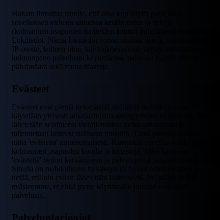
Haluan ilmoittaa sinulle, että aina kun käytät palveluani,
sovelluksen virheen sattuessa kerään dataa ja tietoja
(kolmannen osapuolen tuotteiden kautta) puhelimestasi nimeltä
Lokitiedot. Nämä lokitiedot voivat sisältää tietoja, kuten laitteen
IP-osoite, laitteen nimi, käyttöjärjestelmän versio, sovelluksen
kokoonpano palveluani käytettäessä, palvelun käytön aika ja
päivämäärä sekä muita tilastoja.
Evästeet
Evästeet ovat pieniä tietomääriä sisältäviä tiedostoja, joita
käytetään yleisesti ainutlaatuisina anonyymeinä tunnisteina. Ne
lähetetään selaimeesi vierailemistasi verkkosivustoista ja
tallennetaan laitteesi sisäiseen muistiin. Tämä palvelu ei käytä
näitä 'evästeitä' nimenomaisesti. Kuitenkin sovellus voi käyttää
kolmannen osapuolen koodia ja kirjastoja, jotka käyttävät
'evästeitä' tiedon keräämiseen ja palvelujensa parantamiseen.
Sinulla on mahdollisuus hyväksyä tai hylätä nämä evästeet ja
tietää, milloin eväste lähetetään laitteeseesi. Jos päätät hylätä
evästeemme, et ehkä pysty käyttämään joitakin osia tästä
palvelusta.
Palveluntarjoajat