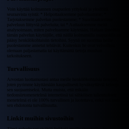
Voin käyttää kolmannen osapuolen yrityksiä ja yksilöitä
seuraavista syistä: * Helpottaaksemme palveluamme; *
Tarjotaksemme palvelun puolestamme; * Suorittaaksemme
palveluun liittyviä palveluita; tai * Auttaaksemme meitä
analysoimaan, miten palveluamme käytetään. Haluan ilmoittaa
tämän palvelun käyttäjille, että näillä kolmansilla osapuolilla on
pääsy henkilökohtaisiin tietoihisi. Syynä on suorittaa heille
puolestamme annetut tehtävät. Kuitenkin he ovat velvollisia
olemaan paljastamatta tai käyttämättä tietoja muuhun
tarkoitukseen.
Turvallisuus
Arvostan luottamustasi antaa meille henkilökohtaisia tietojasi,
joten pyrimme käyttämään kaupallisesti hyväksyttäviä keinoja
sen suojaamiseksi. Mutta muista, että mikään
tiedonsiirtomenetelmä internetissä tai sähköisen tallennuksen
menetelmä ei ole 100% turvallinen ja luotettava, enkä voi taata
sen ehdotonta turvallisuutta.
Linkit muihin sivustoihin
Tämä palvelu voi sisältää linkkejä muille sivustoille. Jos