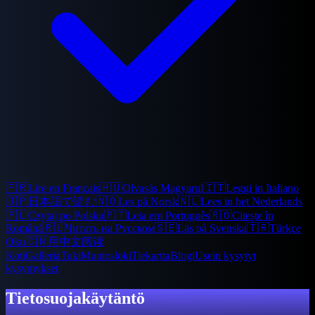
🇫🇷
Lire en Français
🇭🇺
Olvasás Magyarul
🇮🇹
Leggi in Italiano
🇯🇵
日本語で読む
🇳🇴
Les på Norsk
🇳🇱
Lees in het Nederlands
🇵🇱
Czytaj po Polsku
🇵🇹
Leia em Português
🇷🇴
Citește în
Română
🇷🇺
Читать на Русском
🇸🇪
Läs på Svenska
🇹🇷
Türkçe
Oku
🇨🇳
用中文阅读
Koti
Galleria
Tuki
Muutosloki
Tiekartta
Blogi
Usein kysytyt
kysymykset
Tietosuojakäytäntö