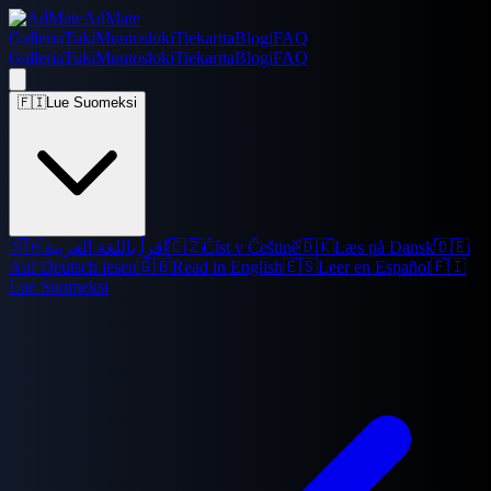
AdMate
Galleria
Tuki
Muutosloki
Tiekartta
Blogi
FAQ
Galleria
Tuki
Muutosloki
Tiekartta
Blogi
FAQ
🇫🇮
Lue Suomeksi
🇸🇦
اقرأ باللغة العربية
🇨🇿
Číst v Češtině
🇩🇰
Læs på Dansk
🇩🇪
Auf Deutsch lesen
🇬🇧
Read in English
🇪🇸
Leer en Español
🇫🇮
Lue Suomeksi