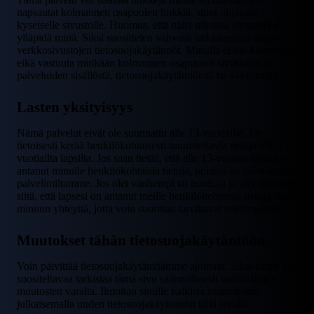
napsautat kolmannen osapuolen linkkiä, sinut ohjataan
kyseiselle sivustolle. Huomaa, että näitä ulkoisia sivustoja ei
ylläpidä minä. Siksi suosittelen vahvasti tarkistamaan näiden
verkkosivustojen tietosuojakäytännöt. Minulla ei ole kontrollia
eikä vastuuta minkään kolmannen osapuolen sivustojen tai
palveluiden sisällöstä, tietosuojakäytännöistä tai käytännöistä.
Lasten yksityisyys
Nämä palvelut eivät ole suunnattu alle 13-vuotiaille. En
tietoisesti kerää henkilökohtaisesti tunnistettavia tietoja alle 13-
vuotiailta lapsilta. Jos saan tietää, että alle 13-vuotias lapsi on
antanut minulle henkilökohtaisia tietoja, poistan ne välittömästi
palvelimiltamme. Jos olet vanhempi tai huoltaja ja olet tietoinen
siitä, että lapsesi on antanut meille henkilökohtaisia tietoja, ota
minuun yhteyttä, jotta voin suorittaa tarvittavat toimenpiteet.
Muutokset tähän tietosuojakäytäntöön
Voin päivittää tietosuojakäytäntöämme ajoittain. Siksi sinun on
suositeltavaa tarkistaa tämä sivu säännöllisesti mahdollisten
muutosten varalta. Ilmoitan sinulle kaikista muutoksista
julkaisemalla uuden tietosuojakäytännön tällä sivulla.