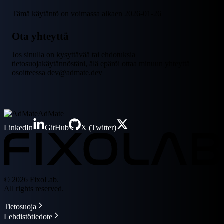
Tämä käytäntö on voimassa alkaen 2026-01-26
Ota yhteyttä
Jos sinulla on kysyttävää tai ehdotuksia
tietosuojakäytännöstäni, älä epäröi ottaa minuun yhteyttä
osoitteessa dev@admate.dev
AdMate
LinkedIn
GitHub
X (Twitter)
© 2026 FixoLab.
All rights reserved.
Tietosuoja
Lehdistötiedote