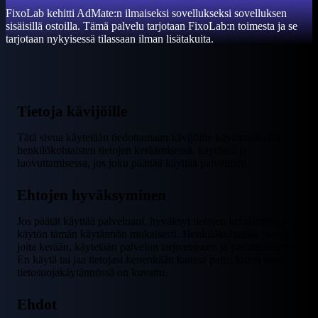
FixoLab kehitti AdMate:n ilmaiseksi sovellukseksi sovelluksen
sisäisillä ostoilla. Tämä palvelu tarjotaan FixoLab:n toimesta ja se
tarjotaan nykyisessä tilassaan ilman lisätakuita.
Tietoja kävijöille
Tätä sivua käytetään tiedottamaan kävijöille käytännöistäni
henkilökohtaisten tietojen keräämisessä, käytössä ja
luovuttamisessa, jos joku päättää käyttää palveluani.
Ehtojen hyväksyminen
Jos päätät käyttää palveluani, hyväksyt tietojen keräämisen ja
käytön tämän käytännön mukaisesti. Henkilökohtaisia tietoja,
joita kerään, käytetään palvelun tarjoamiseen ja parantamiseen.
En käytä tai jaa tietojasi kenenkään kanssa paitsi kuten tässä
tietosuojakäytännössä on kuvattu.
Ehdot