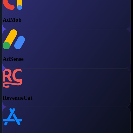
AdMob
AdSense
RevenueCat