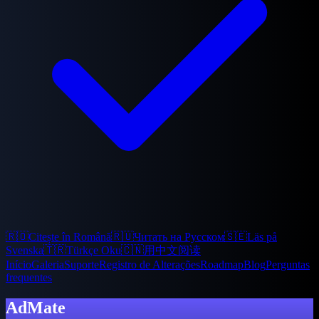
🇷🇴
Citește în Română
🇷🇺
Читать на Русском
🇸🇪
Läs på
Svenska
🇹🇷
Türkçe Oku
🇨🇳
用中文阅读
Início
Galeria
Suporte
Registro de Alterações
Roadmap
Blog
Perguntas
frequentes
AdMate