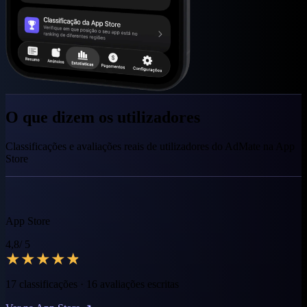
O que dizem os utilizadores
Classificações e avaliações reais de utilizadores do AdMate na App
Store
App Store
4,8
/ 5
★★★★★
17 classificações · 16 avaliações escritas