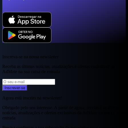
Inscreva-se na nossa newsletter
Receba as últimas notícias, atualizações e ofertas exclusivas da
AdMate na sua caixa de entrada
Inscrever-se
Agora está inscrito na newsletter!
Obrigado pelo seu interesse. A partir de agora, receberá as últimas
notícias, atualizações e ofertas exclusivas da AdMate na sua caixa de
entrada
Precisa confirmar a sua subscrição da newsletter para começar a