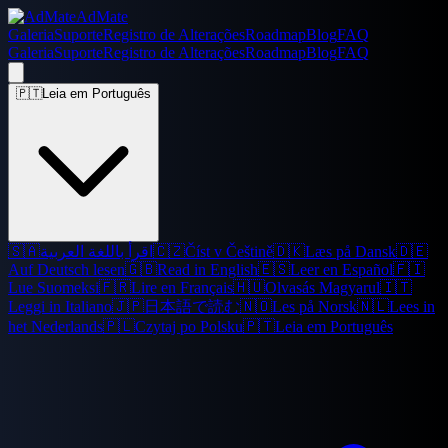
AdMate
Galeria
Suporte
Registro de Alterações
Roadmap
Blog
FAQ
Galeria
Suporte
Registro de Alterações
Roadmap
Blog
FAQ
🇵🇹
Leia em Português
🇸🇦
اقرأ باللغة العربية
🇨🇿
Číst v Češtině
🇩🇰
Læs på Dansk
🇩🇪
Auf Deutsch lesen
🇬🇧
Read in English
🇪🇸
Leer en Español
🇫🇮
Lue Suomeksi
🇫🇷
Lire en Français
🇭🇺
Olvasás Magyarul
🇮🇹
Leggi in Italiano
🇯🇵
日本語で読む
🇳🇴
Les på Norsk
🇳🇱
Lees in
het Nederlands
🇵🇱
Czytaj po Polsku
🇵🇹
Leia em Português