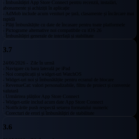
- Îmbunătățiri App Store Connect pentru recenzii, instalări,
abonamente și achiziții în aplicație
- AdMob include acum venituri pe țară, clasamente și încărcare mai
rapidă
- Plăți îmbunătățite cu date de încasare pentru toate platformele
- Pictograme alternative noi compatibile cu iOS 26
- Îmbunătățiri generale de interfață și stabilitate
3.7
24/06/2026 -
Zile în urmă
- Navigare cu bara laterală pe iPad
- Noi complicații și widget-uri WatchOS
- Widget-uri noi și îmbunătățite pentru ecranul de blocare
- RevenueCat: valori personalizabile, filtru de proiect și conversie
valutară
- Urmărirea plăților App Store Connect
- Widget-urile includ acum date App Store Connect
- Notificările push respectă setarea formatului numeric
- Corecturi de erori și îmbunătățiri de stabilitate
3.6