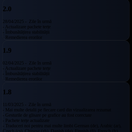
2.0
28/04/2025 -
Zile în urmă
- Actualizare pachete terțe
- Îmbunătățirea stabilității
- Remedierea erorilor
1.9
02/04/2025 -
Zile în urmă
- Actualizare pachete terțe
- Îmbunătățirea stabilității
- Remedierea erorilor
1.8
11/03/2025 -
Zile în urmă
- Mai multe detalii pe fiecare card din vizualizarea rezumat
- Gesturile de glisare pe grafice au fost corectate
- Pachete terțe actualizate
- Traduceri noi pentru mai multe limbi German (de), Arabic (ar),
Czech (cs), Chinese (zh), Danish (da), Finnish (fi), French (fr),