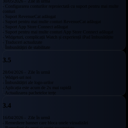
30/05/2026 -
Zile în urmă
- Configurarea conturilor reproiectată cu suport pentru mai multe
conturi
- Suport RevenueCat adăugat
- Suport pentru mai multe conturi RevenueCat adăugat
- Suport App Store Connect adăugat
- Suport pentru mai multe conturi App Store Connect adăugat
- Widgeturi, complicații Watch și experiență iPad îmbunătățite
- Traduceri actualizate
- Îmbunătățiri de stabilitate
3.5
28/04/2026 -
Zile în urmă
- Widget-uri noi
- Îmbunătățiri ale logo-urilor
- Aplicația este acum de 2x mai rapidă
- Actualizarea pachetelor terțe
3.4
16/04/2026 -
Zile în urmă
- Remediere banner care bloca unele vizualizări
- Remedieri de erori și opriri neașteptate