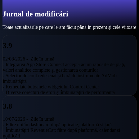
Jurnal de modificări
Toate actualizările pe care le-am făcut până în prezent și cele viitoare
3.9
02/08/2026 -
Zile în urmă
- Integrarea App Store Connect acceptă acum rapoarte de plăți,
valori analitice complete și gestionarea conturilor
- Selector de cont redesenat și bară de instrumente AdMob
îmbunătățită
- Remediate butoanele widgetului Control Center
- Diverse corecturi de erori și îmbunătățiri de performanță
3.8
10/07/2026 -
Zile în urmă
- Filtre noi în dashboard după aplicație, platformă și țară
- Îmbunătățiri RevenueCat: filtre după platformă, calendar și
notificări