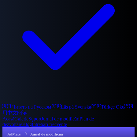
🇷🇺
Читать на Русском
🇸🇪
Läs på Svenska
🇹🇷
Türkçe Oku
🇨🇳
用中文阅读
Acasă
Galerie
Suport
Jurnal de modificări
Plan de
dezvoltare
Blog
Întrebări frecvente
AdMate
Jurnal de modificări