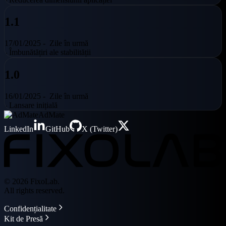
1.1
17/01/2025 -
Zile în urmă
- Îmbunătățiri ale stabilității
1.0
16/01/2025 -
Zile în urmă
- Lansare inițială
AdMate
LinkedIn
GitHub
X (Twitter)
© 2026 FixoLab.
All rights reserved.
Confidențialitate
Kit de Presă