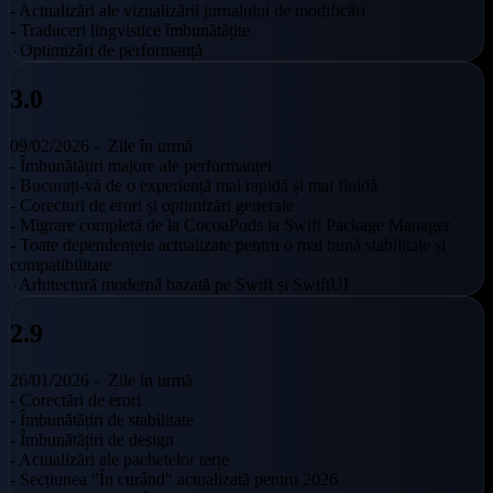
- Actualizări ale vizualizării jurnalului de modificări
- Traduceri lingvistice îmbunătățite
- Optimizări de performanță
3.0
09/02/2026 -
Zile în urmă
- Îmbunătățiri majore ale performanței
- Bucurați-vă de o experiență mai rapidă și mai fluidă
- Corecturi de erori și optimizări generale
- Migrare completă de la CocoaPods la Swift Package Manager
- Toate dependențele actualizate pentru o mai bună stabilitate și
compatibilitate
- Arhitectură modernă bazată pe Swift și SwiftUI
2.9
26/01/2026 -
Zile în urmă
- Corectări de erori
- Îmbunătățiri de stabilitate
- Îmbunătățiri de design
- Actualizări ale pachetelor terțe
- Secțiunea "În curând" actualizată pentru 2026