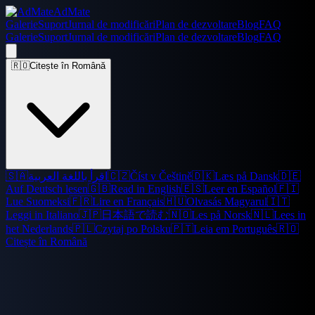
AdMate
Galerie
Suport
Jurnal de modificări
Plan de dezvoltare
Blog
FAQ
Galerie
Suport
Jurnal de modificări
Plan de dezvoltare
Blog
FAQ
🇷🇴
Citește în Română
🇸🇦
اقرأ باللغة العربية
🇨🇿
Číst v Češtině
🇩🇰
Læs på Dansk
🇩🇪
Auf Deutsch lesen
🇬🇧
Read in English
🇪🇸
Leer en Español
🇫🇮
Lue Suomeksi
🇫🇷
Lire en Français
🇭🇺
Olvasás Magyarul
🇮🇹
Leggi in Italiano
🇯🇵
日本語で読む
🇳🇴
Les på Norsk
🇳🇱
Lees in
het Nederlands
🇵🇱
Czytaj po Polsku
🇵🇹
Leia em Português
🇷🇴
Citește în Română