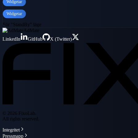
Widgetar
Widgetar
För "StandBy" läge
AdMate
LinkedIn
GitHub
X (Twitter)
© 2026 FixoLab.
All rights reserved.
Integritet
Pressmapp