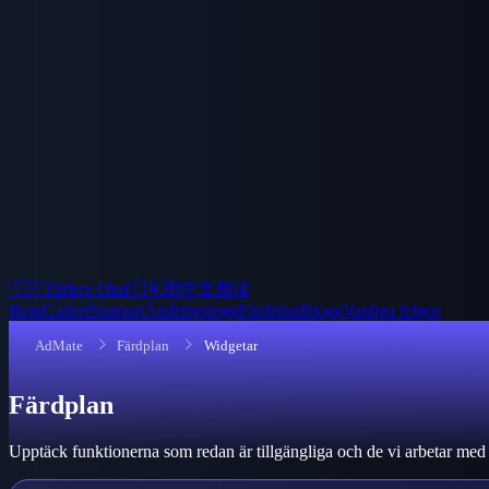
🇹🇷
Türkçe Oku
🇨🇳
用中文阅读
Hem
Galleri
Support
Ändringslogg
Färdplan
Blogg
Vanliga frågor
AdMate
Färdplan
Widgetar
Färdplan
Upptäck funktionerna som redan är tillgängliga och de vi arbetar me