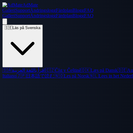
AdMate
Galleri
Support
Ändringslogg
Färdplan
Blogg
FAQ
Galleri
Support
Ändringslogg
Färdplan
Blogg
FAQ
🇸🇪
Läs på Svenska
🇸🇦
اقرأ باللغة العربية
🇨🇿
Číst v Češtině
🇩🇰
Læs på Dansk
🇩🇪
Au
Italiano
🇯🇵
日本語で読む
🇳🇴
Les på Norsk
🇳🇱
Lees in het Neder