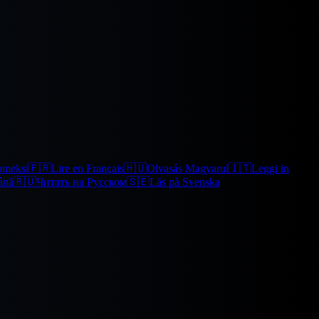
omeksi
🇫🇷
Lire en Français
🇭🇺
Olvasás Magyarul
🇮🇹
Leggi in
ână
🇷🇺
Читать на Русском
🇸🇪
Läs på Svenska