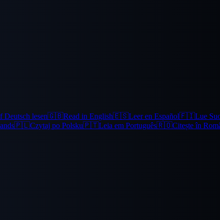
f Deutsch lesen
🇬🇧
Read in English
🇪🇸
Leer en Español
🇫🇮
Lue Su
lands
🇵🇱
Czytaj po Polsku
🇵🇹
Leia em Português
🇷🇴
Citește în Rom