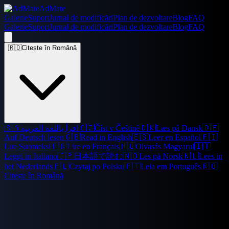
AdMate
Galerie
Suport
Jurnal de modificări
Plan de dezvoltare
Blog
FAQ
Galerie
Suport
Jurnal de modificări
Plan de dezvoltare
Blog
FAQ
🇷🇴
Citește în Română
🇸🇦
اقرأ باللغة العربية
🇨🇿
Číst v Češtině
🇩🇰
Læs på Dansk
🇩🇪
Auf Deutsch lesen
🇬🇧
Read in English
🇪🇸
Leer en Español
🇫🇮
Lue Suomeksi
🇫🇷
Lire en Français
🇭🇺
Olvasás Magyarul
🇮🇹
Leggi in Italiano
🇯🇵
日本語で読む
🇳🇴
Les på Norsk
🇳🇱
Lees in
het Nederlands
🇵🇱
Czytaj po Polsku
🇵🇹
Leia em Português
🇷🇴
Citește în Română