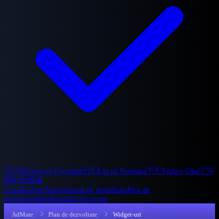
🇷🇺
Читать на Русском
🇸🇪
Läs på Svenska
🇹🇷
Türkçe Oku
🇨🇳
用中文阅读
Acasă
Galerie
Suport
Jurnal de modificări
Plan de
dezvoltare
Blog
Întrebări frecvente
AdMate
Plan de dezvoltare
Widget-uri