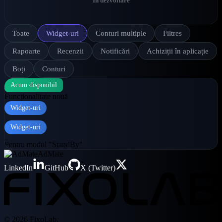
În dezvoltare
Toate
Widget-uri
Conturi multiple
Filtres
Rapoarte
Recenzii
Notificări
Achiziții în aplicație
Boți
Conturi
Acum disponibil
Funcționalitate nouă
Widget-uri
Widget-uri
Pentru modul "StandBy"
AdMate
LinkedIn
GitHub
X (Twitter)
© 2026 FixoLab.