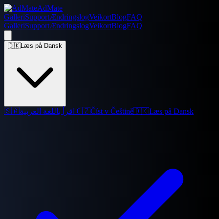
AdMate
Galleri
Support
Ændringslog
Veikort
Blog
FAQ
Galleri
Support
Ændringslog
Veikort
Blog
FAQ
🇩🇰
Læs på Dansk
🇸🇦
اقرأ باللغة العربية
🇨🇿
Číst v Češtině
🇩🇰
Læs på Dansk