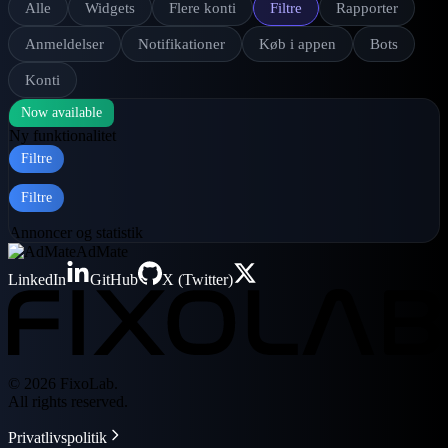
Alle
Widgets
Flere konti
Filtre
Rapporter
Anmeldelser
Notifikationer
Køb i appen
Bots
Konti
Now available
Ny funktionalitet
Filtre
Filtre
Annoncer og statistik
AdMate
LinkedIn
GitHub
X (Twitter)
© 2026 FixoLab.
All rights reserved.
Privatlivspolitik