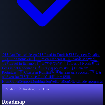
🇩🇪
Auf Deutsch lesen
🇬🇧
Read in English
🇪🇸
Leer en Español
🇫🇮
Lue Suomeksi
🇫🇷
Lire en Français
🇭🇺
Olvasás Magyarul
🇮🇹
Leggi in Italiano
🇯🇵
日本語で読む
🇳🇴
Les på Norsk
🇳🇱
Lees in het Nederlands
🇵🇱
Czytaj po Polsku
🇵🇹
Leia em
Português
🇷🇴
Citește în Română
🇷🇺
Читать на Русском
🇸🇪
Läs
på Svenska
🇹🇷
Türkçe Oku
🇨🇳
用中文阅读
Hjem
Galleri
Support
Ændringslog
Veikort
Blog
Ofte stillede spørgsmål
AdMate
Roadmap
Filtre
Roadmap