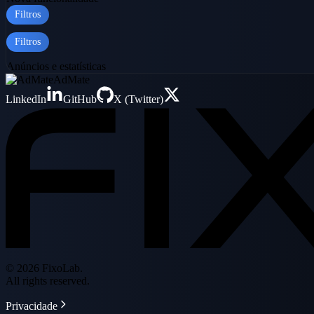
Filtros
Filtros
Anúncios e estatísticas
AdMate
LinkedIn
GitHub
X (Twitter)
© 2026 FixoLab.
All rights reserved.
Privacidade