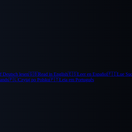
f Deutsch lesen
🇬🇧
Read in English
🇪🇸
Leer en Español
🇫🇮
Lue Su
lands
🇵🇱
Czytaj po Polsku
🇵🇹
Leia em Português