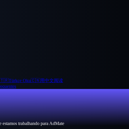
🇹🇷
Türkçe Oku
🇨🇳
用中文阅读
requentes
ue estamos trabalhando para AdMate