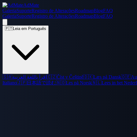
AdMate
Galeria
Suporte
Registro de Alterações
Roadmap
Blog
FAQ
Galeria
Suporte
Registro de Alterações
Roadmap
Blog
FAQ
🇵🇹
Leia em Português
🇸🇦
اقرأ باللغة العربية
🇨🇿
Číst v Češtině
🇩🇰
Læs på Dansk
🇩🇪
Au
Italiano
🇯🇵
日本語で読む
🇳🇴
Les på Norsk
🇳🇱
Lees in het Neder