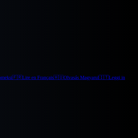
omeksi
🇫🇷
Lire en Français
🇭🇺
Olvasás Magyarul
🇮🇹
Leggi in