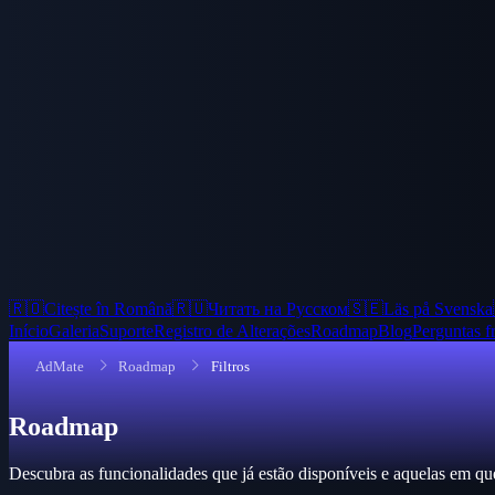
🇷🇴
Citește în Română
🇷🇺
Читать на Русском
🇸🇪
Läs på Svenska
Início
Galeria
Suporte
Registro de Alterações
Roadmap
Blog
Perguntas f
AdMate
Roadmap
Filtros
Roadmap
Descubra as funcionalidades que já estão disponíveis e aquelas em q