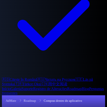
🇷🇴
Citește în Română
🇷🇺
Читать на Русском
🇸🇪
Läs på
Svenska
🇹🇷
Türkçe Oku
🇨🇳
用中文阅读
Início
Galeria
Suporte
Registro de Alterações
Roadmap
Blog
Perguntas
frequentes
AdMate
Roadmap
Compras dentro do aplicativo