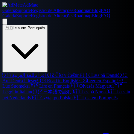
AdMate
Galeria
Suporte
Registro de Alterações
Roadmap
Blog
FAQ
Galeria
Suporte
Registro de Alterações
Roadmap
Blog
FAQ
🇵🇹
Leia em Português
🇸🇦
اقرأ باللغة العربية
🇨🇿
Číst v Češtině
🇩🇰
Læs på Dansk
🇩🇪
Auf Deutsch lesen
🇬🇧
Read in English
🇪🇸
Leer en Español
🇫🇮
Lue Suomeksi
🇫🇷
Lire en Français
🇭🇺
Olvasás Magyarul
🇮🇹
Leggi in Italiano
🇯🇵
日本語で読む
🇳🇴
Les på Norsk
🇳🇱
Lees in
het Nederlands
🇵🇱
Czytaj po Polsku
🇵🇹
Leia em Português