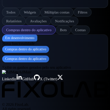
Todos
Widgets
Múltiplas contas
Filtros
Relatórios
Avaliações
Notificações
Compras dentro do aplicativo
Bots
Contas
Em desenvolvimento
Nova funcionalidade
Compras dentro do aplicativo
Compras dentro do aplicativo
Exibir os ganhos gerados pelo seu aplicativo
AdMate
LinkedIn
GitHub
X (Twitter)
© 2026 FixoLab.
All rights reserved.