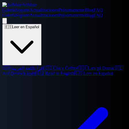
AdMate
Galería
Soporte
Actualizaciones
Próximamente
Blog
FAQ
Galería
Soporte
Actualizaciones
Próximamente
Blog
FAQ
🇪🇸
Leer en Español
🇸🇦
اقرأ باللغة العربية
🇨🇿
Číst v Češtině
🇩🇰
Læs på Dansk
🇩🇪
Auf Deutsch lesen
🇬🇧
Read in English
🇪🇸
Leer en Español