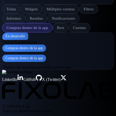
Todas
Widgets
Múltiples cuentas
Filtros
Informes
Reseñas
Notificaciones
Compras dentro de la app
Bots
Cuentas
En desarrollo
Nueva funcionalidad
Compras dentro de la app
Compras dentro de la app
Muestra los ingresos generados por tu app
AdMate
LinkedIn
GitHub
X (Twitter)
© 2026 FixoLab.
Todos los derechos reservados.