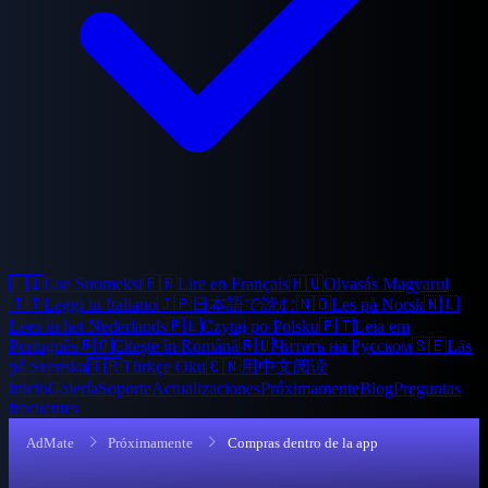
🇫🇮
Lue Suomeksi
🇫🇷
Lire en Français
🇭🇺
Olvasás Magyarul
🇮🇹
Leggi in Italiano
🇯🇵
日本語で読む
🇳🇴
Les på Norsk
🇳🇱
Lees in het Nederlands
🇵🇱
Czytaj po Polsku
🇵🇹
Leia em
Português
🇷🇴
Citește în Română
🇷🇺
Читать на Русском
🇸🇪
Läs
på Svenska
🇹🇷
Türkçe Oku
🇨🇳
用中文阅读
Inicio
Galería
Soporte
Actualizaciones
Próximamente
Blog
Preguntas
frecuentes
AdMate
Próximamente
Compras dentro de la app