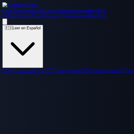
AdMate
Galería
Soporte
Actualizaciones
Próximamente
Blog
FAQ
Galería
Soporte
Actualizaciones
Próximamente
Blog
FAQ
🇪🇸
Leer en Español
🇸🇦
اقرأ باللغة العربية
🇨🇿
Číst v Češtině
🇩🇰
Læs på Dansk
🇩🇪
Au