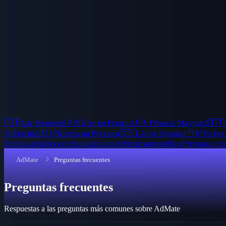
🇫🇮
Lue Suomeksi
🇫🇷
Lire en Français
🇭🇺
Olvasás Magyarul
🇮🇹
în Română
🇷🇺
Читать на Русском
🇸🇪
Läs på Svenska
🇹🇷
Türkçe
Inicio
Galería
Soporte
Actualizaciones
Próximamente
Blog
Preguntas fre
AdMate
Preguntas frecuentes
Preguntas frecuentes
Respuestas a las preguntas más comunes sobre AdMate