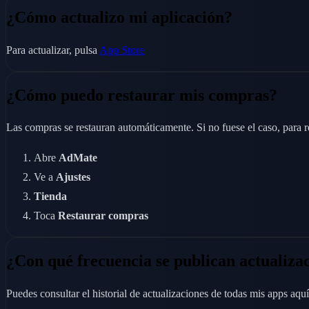
¿Cómo actualizo mi aplicación?
Para actualizar, pulsa
App Store
¿Cómo puedo restaurar mis compras?
Las compras se restauran automáticamente. Si no fuese el caso, para r
Abre
AdMate
Ve a
Ajustes
Tienda
Toca
Restaurar compras
¿Con qué frecuencia se publican actualiza
Puedes consultar el historial de actualizaciones de todas mis apps aquí