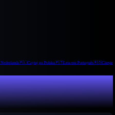
t Nederlands
🇵🇱
Czytaj po Polsku
🇵🇹
Leia em Português
🇷🇴
Citește