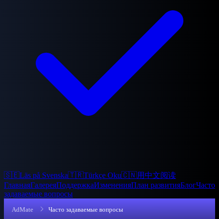
🇸🇪
Läs på Svenska
🇹🇷
Türkçe Oku
🇨🇳
用中文阅读
Главная
Галерея
Поддержка
Изменения
План развития
Блог
Часто
задаваемые вопросы
AdMate
Часто задаваемые вопросы