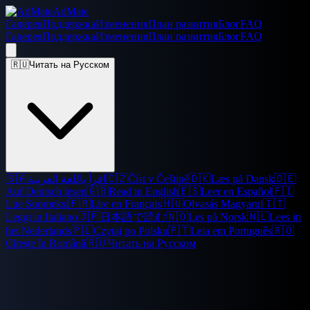
AdMate
Галерея
Поддержка
Изменения
План развития
Блог
FAQ
Галерея
Поддержка
Изменения
План развития
Блог
FAQ
🇷🇺
Читать на Русском
🇸🇦
اقرأ باللغة العربية
🇨🇿
Číst v Češtině
🇩🇰
Læs på Dansk
🇩🇪
Auf Deutsch lesen
🇬🇧
Read in English
🇪🇸
Leer en Español
🇫🇮
Lue Suomeksi
🇫🇷
Lire en Français
🇭🇺
Olvasás Magyarul
🇮🇹
Leggi in Italiano
🇯🇵
日本語で読む
🇳🇴
Les på Norsk
🇳🇱
Lees in
het Nederlands
🇵🇱
Czytaj po Polsku
🇵🇹
Leia em Português
🇷🇴
Citește în Română
🇷🇺
Читать на Русском