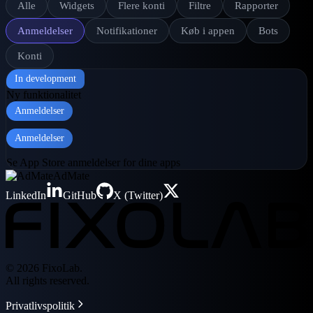
Alle
Widgets
Flere konti
Filtre
Rapporter
Anmeldelser
Notifikationer
Køb i appen
Bots
Konti
In development
Ny funktionalitet
Anmeldelser
Anmeldelser
Se App Store anmeldelser for dine apps
AdMate
LinkedIn
GitHub
X (Twitter)
© 2026 FixoLab.
All rights reserved.
Privatlivspolitik