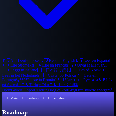
🇩🇪
Auf Deutsch lesen
🇬🇧
Read in English
🇪🇸
Leer en Español
🇫🇮
Lue Suomeksi
🇫🇷
Lire en Français
🇭🇺
Olvasás Magyarul
🇮🇹
Leggi in Italiano
🇯🇵
日本語で読む
🇳🇴
Les på Norsk
🇳🇱
Lees in het Nederlands
🇵🇱
Czytaj po Polsku
🇵🇹
Leia em
Português
🇷🇴
Citește în Română
🇷🇺
Читать на Русском
🇸🇪
Läs
på Svenska
🇹🇷
Türkçe Oku
🇨🇳
用中文阅读
Hjem
Galleri
Support
Ændringslog
Veikort
Blog
Ofte stillede spørgsmål
AdMate
Roadmap
Anmeldelser
Roadmap