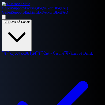
AdMate
Galleri
Support
Ændringslog
Veikort
Blog
FAQ
Galleri
Support
Ændringslog
Veikort
Blog
FAQ
🇩🇰
Læs på Dansk
🇸🇦
اقرأ باللغة العربية
🇨🇿
Číst v Češtině
🇩🇰
Læs på Dansk