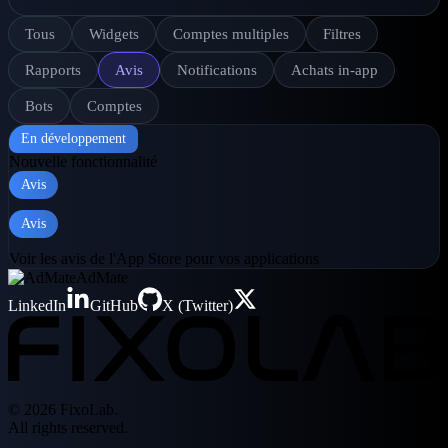
Tous
Widgets
Comptes multiples
Filtres
Rapports
Avis
Notifications
Achats in-app
Bots
Comptes
En développement
Nouvelle fonctionnalité
Avis
Avis
Voir les avis de l'App Store pour vos applications
AdMate
LinkedIn
GitHub
X (Twitter)
© 2026 FixoLab.
All rights reserved.