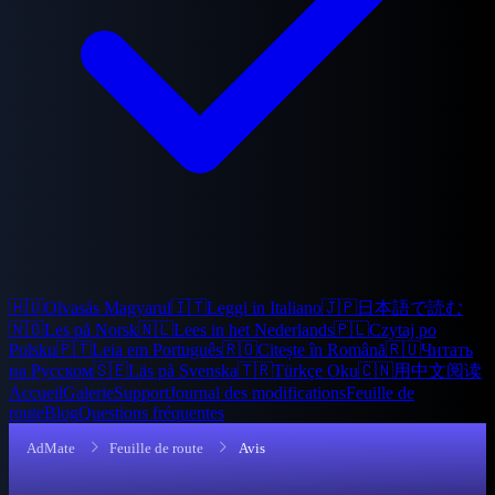
🇭🇺
Olvasás Magyarul
🇮🇹
Leggi in Italiano
🇯🇵
日本語で読む
🇳🇴
Les på Norsk
🇳🇱
Lees in het Nederlands
🇵🇱
Czytaj po
Polsku
🇵🇹
Leia em Português
🇷🇴
Citește în Română
🇷🇺
Читать
на Русском
🇸🇪
Läs på Svenska
🇹🇷
Türkçe Oku
🇨🇳
用中文阅读
Accueil
Galerie
Support
Journal des modifications
Feuille de
route
Blog
Questions fréquentes
AdMate
Feuille de route
Avis