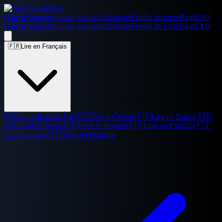
AdMate
Galerie
Support
Journal des modifications
Feuille de route
Blog
FAQ
Galerie
Support
Journal des modifications
Feuille de route
Blog
FAQ
🇫🇷
Lire en Français
🇸🇦
اقرأ باللغة العربية
🇨🇿
Číst v Češtině
🇩🇰
Læs på Dansk
🇩🇪
Auf Deutsch lesen
🇬🇧
Read in English
🇪🇸
Leer en Español
🇫🇮
Lue Suomeksi
🇫🇷
Lire en Français