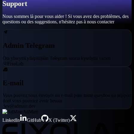
Support
Nous sommes là pour vous aider ! Si vous avez des problèmes, des
questions ou des suggestions, n'hésitez pas à nous contacter
Admin Telegram
Ota yhteyttä ylläpitäjään Telegram suoria kyselyitä varten
@FixoLab
E-mail
Vous pouvez nous envoyer un e-mail pour toute question ou support
dont vous pourriez avoir besoin
dev@admate.dev
AdMate
LinkedIn
GitHub
X (Twitter)