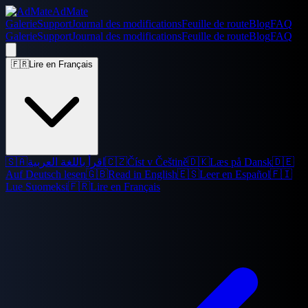
AdMate
Galerie
Support
Journal des modifications
Feuille de route
Blog
FAQ
Galerie
Support
Journal des modifications
Feuille de route
Blog
FAQ
🇫🇷
Lire en Français
🇸🇦
اقرأ باللغة العربية
🇨🇿
Číst v Češtině
🇩🇰
Læs på Dansk
🇩🇪
Auf Deutsch lesen
🇬🇧
Read in English
🇪🇸
Leer en Español
🇫🇮
Lue Suomeksi
🇫🇷
Lire en Français