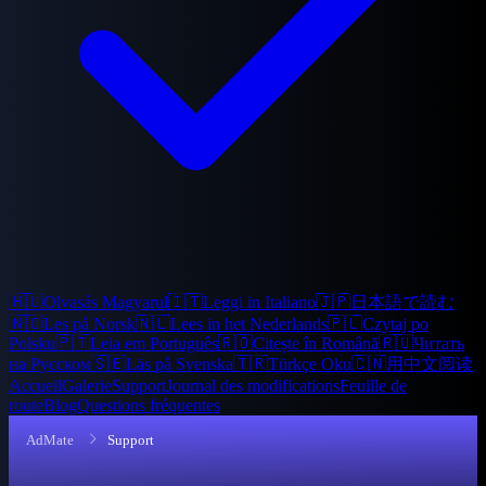
🇭🇺
Olvasás Magyarul
🇮🇹
Leggi in Italiano
🇯🇵
日本語で読む
🇳🇴
Les på Norsk
🇳🇱
Lees in het Nederlands
🇵🇱
Czytaj po
Polsku
🇵🇹
Leia em Português
🇷🇴
Citește în Română
🇷🇺
Читать
на Русском
🇸🇪
Läs på Svenska
🇹🇷
Türkçe Oku
🇨🇳
用中文阅读
Accueil
Galerie
Support
Journal des modifications
Feuille de
route
Blog
Questions fréquentes
AdMate
Support