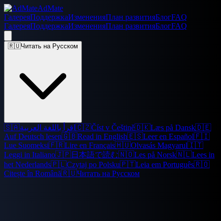
AdMate
Галерея
Поддержка
Изменения
План развития
Блог
FAQ
Галерея
Поддержка
Изменения
План развития
Блог
FAQ
🇷🇺
Читать на Русском
🇸🇦
اقرأ باللغة العربية
🇨🇿
Číst v Češtině
🇩🇰
Læs på Dansk
🇩🇪
Auf Deutsch lesen
🇬🇧
Read in English
🇪🇸
Leer en Español
🇫🇮
Lue Suomeksi
🇫🇷
Lire en Français
🇭🇺
Olvasás Magyarul
🇮🇹
Leggi in Italiano
🇯🇵
日本語で読む
🇳🇴
Les på Norsk
🇳🇱
Lees in
het Nederlands
🇵🇱
Czytaj po Polsku
🇵🇹
Leia em Português
🇷🇴
Citește în Română
🇷🇺
Читать на Русском