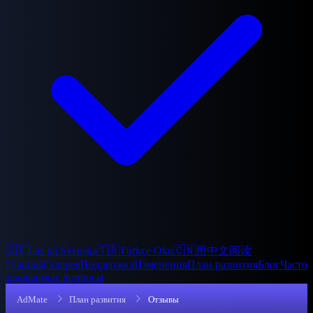
🇸🇪
Läs på Svenska
🇹🇷
Türkçe Oku
🇨🇳
用中文阅读
Главная
Галерея
Поддержка
Изменения
План развития
Блог
Часто
задаваемые вопросы
AdMate
План развития
Отзывы