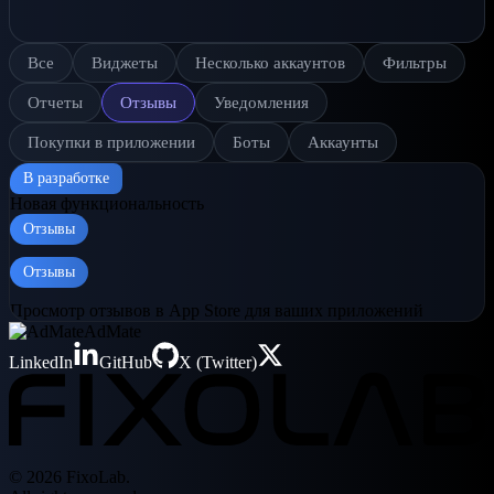
Все
Виджеты
Несколько аккаунтов
Фильтры
Отчеты
Отзывы
Уведомления
Покупки в приложении
Боты
Аккаунты
В разработке
Новая функциональность
Отзывы
Отзывы
Просмотр отзывов в App Store для ваших приложений
AdMate
LinkedIn
GitHub
X (Twitter)
© 2026 FixoLab.