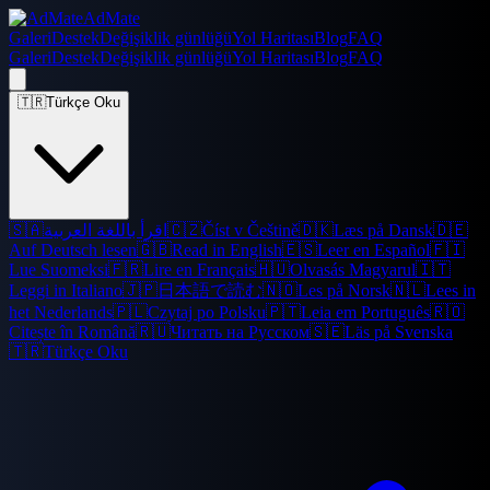
AdMate
Galeri
Destek
Değişiklik günlüğü
Yol Haritası
Blog
FAQ
Galeri
Destek
Değişiklik günlüğü
Yol Haritası
Blog
FAQ
🇹🇷
Türkçe Oku
🇸🇦
اقرأ باللغة العربية
🇨🇿
Číst v Češtině
🇩🇰
Læs på Dansk
🇩🇪
Auf Deutsch lesen
🇬🇧
Read in English
🇪🇸
Leer en Español
🇫🇮
Lue Suomeksi
🇫🇷
Lire en Français
🇭🇺
Olvasás Magyarul
🇮🇹
Leggi in Italiano
🇯🇵
日本語で読む
🇳🇴
Les på Norsk
🇳🇱
Lees in
het Nederlands
🇵🇱
Czytaj po Polsku
🇵🇹
Leia em Português
🇷🇴
Citește în Română
🇷🇺
Читать на Русском
🇸🇪
Läs på Svenska
🇹🇷
Türkçe Oku