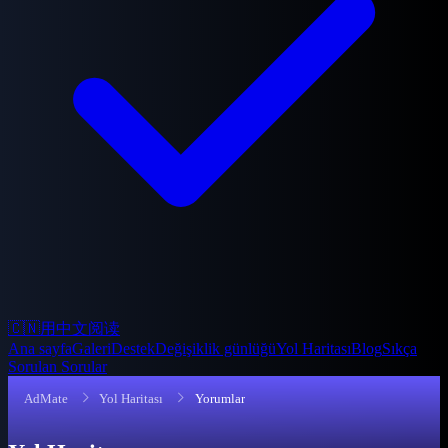
🇨🇳
用中文阅读
Ana sayfa
Galeri
Destek
Değişiklik günlüğü
Yol Haritası
Blog
Sıkça
Sorulan Sorular
AdMate
Yol Haritası
Yorumlar