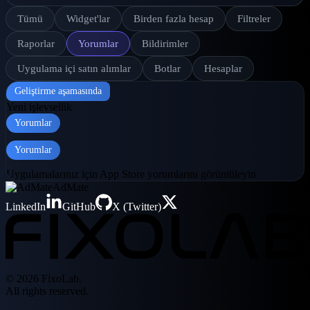
Tümü
Widget'lar
Birden fazla hesap
Filtreler
Raporlar
Yorumlar
Bildirimler
Uygulama içi satın alımlar
Botlar
Hesaplar
Geliştirme aşamasında
Yeni işlevsellik
Yorumlar
Yorumlar
Uygulamalarınız için App Store yorumlarını görüntüleyin
AdMate
LinkedIn
GitHub
X (Twitter)
© 2026 FixoLab.
All rights reserved.