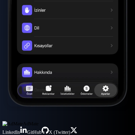
AdMate
LinkedIn
GitHub
X (Twitter)