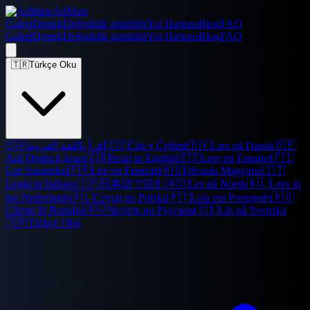
AdMate
Galeri
Destek
Değişiklik günlüğü
Yol Haritası
Blog
FAQ
Galeri
Destek
Değişiklik günlüğü
Yol Haritası
Blog
FAQ
🇹🇷
Türkçe Oku
🇸🇦
اقرأ باللغة العربية
🇨🇿
Číst v Češtině
🇩🇰
Læs på Dansk
🇩🇪
Auf Deutsch lesen
🇬🇧
Read in English
🇪🇸
Leer en Español
🇫🇮
Lue Suomeksi
🇫🇷
Lire en Français
🇭🇺
Olvasás Magyarul
🇮🇹
Leggi in Italiano
🇯🇵
日本語で読む
🇳🇴
Les på Norsk
🇳🇱
Lees in
het Nederlands
🇵🇱
Czytaj po Polsku
🇵🇹
Leia em Português
🇷🇴
Citește în Română
🇷🇺
Читать на Русском
🇸🇪
Läs på Svenska
🇹🇷
Türkçe Oku