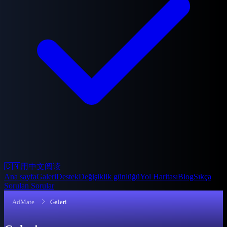
🇨🇳
用中文阅读
Ana sayfa
Galeri
Destek
Değişiklik günlüğü
Yol Haritası
Blog
Sıkça
Sorulan Sorular
AdMate
Galeri