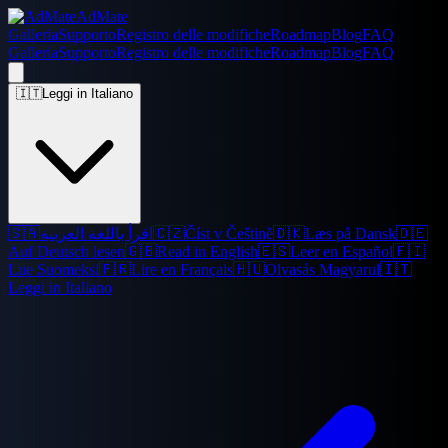
AdMate
Galleria
Supporto
Registro delle modifiche
Roadmap
Blog
FAQ
Galleria
Supporto
Registro delle modifiche
Roadmap
Blog
FAQ
🇮🇹
Leggi in Italiano
🇸🇦
اقرأ باللغة العربية
🇨🇿
Číst v Češtině
🇩🇰
Læs på Dansk
🇩🇪
Auf Deutsch lesen
🇬🇧
Read in English
🇪🇸
Leer en Español
🇫🇮
Lue Suomeksi
🇫🇷
Lire en Français
🇭🇺
Olvasás Magyarul
🇮🇹
Leggi in Italiano