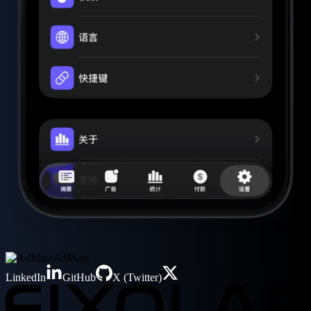
AdMate
LinkedIn
GitHub
X (Twitter)