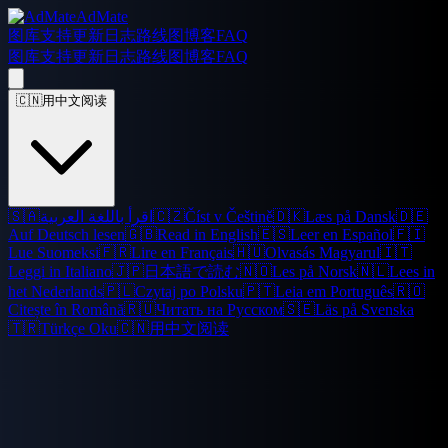
AdMate
图库
支持
更新日志
路线图
博客
FAQ
图库
支持
更新日志
路线图
博客
FAQ
🇨🇳
用中文阅读
🇸🇦
اقرأ باللغة العربية
🇨🇿
Číst v Češtině
🇩🇰
Læs på Dansk
🇩🇪
Auf Deutsch lesen
🇬🇧
Read in English
🇪🇸
Leer en Español
🇫🇮
Lue Suomeksi
🇫🇷
Lire en Français
🇭🇺
Olvasás Magyarul
🇮🇹
Leggi in Italiano
🇯🇵
日本語で読む
🇳🇴
Les på Norsk
🇳🇱
Lees in
het Nederlands
🇵🇱
Czytaj po Polsku
🇵🇹
Leia em Português
🇷🇴
Citește în Română
🇷🇺
Читать на Русском
🇸🇪
Läs på Svenska
🇹🇷
Türkçe Oku
🇨🇳
用中文阅读