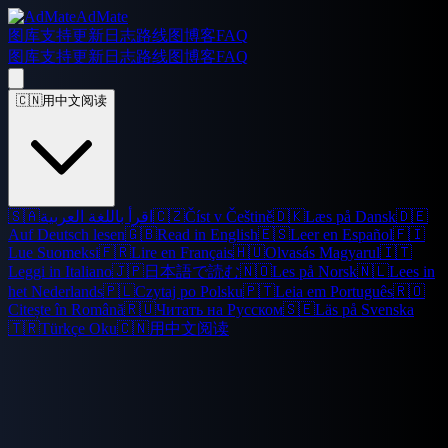
AdMate
图库
支持
更新日志
路线图
博客
FAQ
图库
支持
更新日志
路线图
博客
FAQ
🇨🇳
用中文阅读
🇸🇦
اقرأ باللغة العربية
🇨🇿
Číst v Češtině
🇩🇰
Læs på Dansk
🇩🇪
Auf Deutsch lesen
🇬🇧
Read in English
🇪🇸
Leer en Español
🇫🇮
Lue Suomeksi
🇫🇷
Lire en Français
🇭🇺
Olvasás Magyarul
🇮🇹
Leggi in Italiano
🇯🇵
日本語で読む
🇳🇴
Les på Norsk
🇳🇱
Lees in
het Nederlands
🇵🇱
Czytaj po Polsku
🇵🇹
Leia em Português
🇷🇴
Citește în Română
🇷🇺
Читать на Русском
🇸🇪
Läs på Svenska
🇹🇷
Türkçe Oku
🇨🇳
用中文阅读