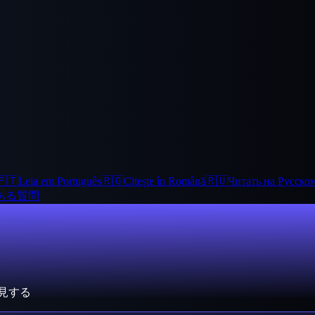
🇵🇹
Leia em Português
🇷🇴
Citește în Română
🇷🇺
Читать на Русско
ある質問
見する