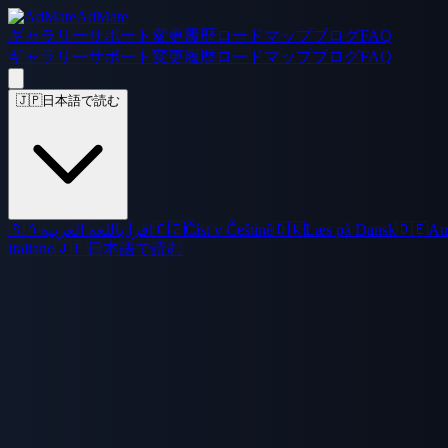
AdMate
ギャラリー
サポート
変更履歴
ロードマップ
ブログ
FAQ
ギャラリー
サポート
変更履歴
ロードマップ
ブログ
FAQ
🇯🇵
日本語で読む
🇸🇦
اقرأ باللغة العربية
🇨🇿
Číst v Češtině
🇩🇰
Læs på Dansk
🇩🇪
Au
Italiano
🇯🇵
日本語で読む