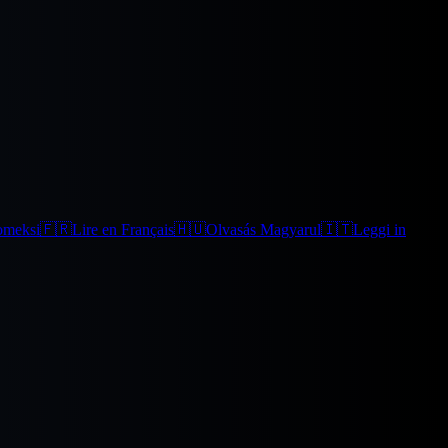
omeksi
🇫🇷
Lire en Français
🇭🇺
Olvasás Magyarul
🇮🇹
Leggi in