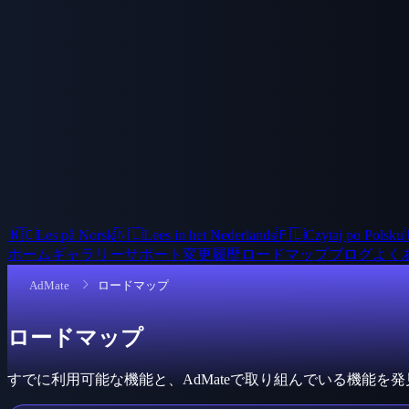
🇳🇴
Les på Norsk
🇳🇱
Lees in het Nederlands
🇵🇱
Czytaj po Polsku
ホーム
ギャラリー
サポート
変更履歴
ロードマップ
ブログ
よく
AdMate
ロードマップ
ロードマップ
すでに利用可能な機能と、AdMateで取り組んでいる機能を発