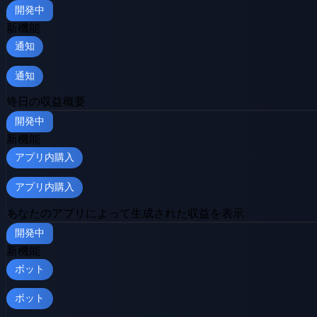
開発中
新機能
通知
通知
終日の収益概要
開発中
新機能
アプリ内購入
アプリ内購入
あなたのアプリによって生成された収益を表示
開発中
新機能
ボット
ボット