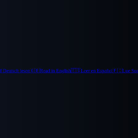
f Deutsch lesen
🇬🇧
Read in English
🇪🇸
Leer en Español
🇫🇮
Lue Su