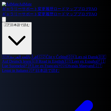
AdMate
ギャラリー
サポート
変更履歴
ロードマップ
ブログ
FAQ
ギャラリー
サポート
変更履歴
ロードマップ
ブログ
FAQ
🇯🇵
日本語で読む
🇸🇦
اقرأ باللغة العربية
🇨🇿
Číst v Češtině
🇩🇰
Læs på Dansk
🇩🇪
Auf Deutsch lesen
🇬🇧
Read in English
🇪🇸
Leer en Español
🇫🇮
Lue Suomeksi
🇫🇷
Lire en Français
🇭🇺
Olvasás Magyarul
🇮🇹
Leggi in Italiano
🇯🇵
日本語で読む