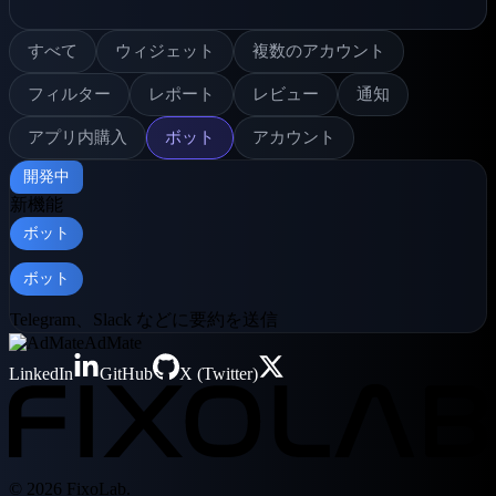
すべて
ウィジェット
複数のアカウント
フィルター
レポート
レビュー
通知
アプリ内購入
ボット
アカウント
開発中
新機能
ボット
ボット
Telegram、Slack などに要約を送信
AdMate
LinkedIn
GitHub
X (Twitter)
© 2026 FixoLab.