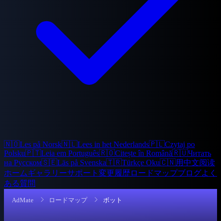
🇳🇴
Les på Norsk
🇳🇱
Lees in het Nederlands
🇵🇱
Czytaj po
Polsku
🇵🇹
Leia em Português
🇷🇴
Citește în Română
🇷🇺
Читать
на Русском
🇸🇪
Läs på Svenska
🇹🇷
Türkçe Oku
🇨🇳
用中文阅读
ホーム
ギャラリー
サポート
変更履歴
ロードマップ
ブログ
よく
ある質問
AdMate
ロードマップ
ボット