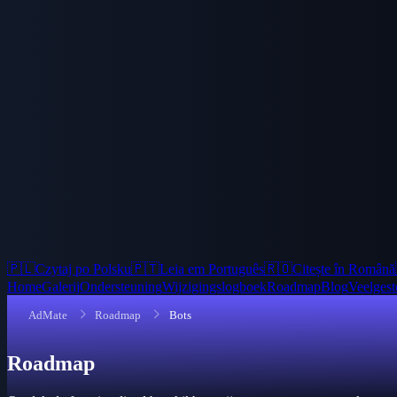
🇵🇱
Czytaj po Polsku
🇵🇹
Leia em Português
🇷🇴
Citește în Română
Home
Galerij
Ondersteuning
Wijzigingslogboek
Roadmap
Blog
Veelgest
AdMate
Roadmap
Bots
Roadmap