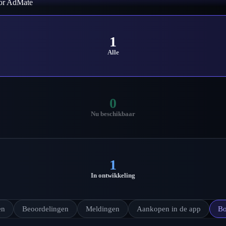
oor AdMate
1
Alle
0
Nu beschikbaar
1
In ontwikkeling
en
Beoordelingen
Meldingen
Aankopen in de app
Bo