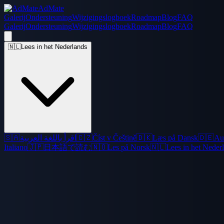
AdMate
Galerij
Ondersteuning
Wijzigingslogboek
Roadmap
Blog
FAQ
Galerij
Ondersteuning
Wijzigingslogboek
Roadmap
Blog
FAQ
🇳🇱
Lees in het Nederlands
🇸🇦
اقرأ باللغة العربية
🇨🇿
Číst v Češtině
🇩🇰
Læs på Dansk
🇩🇪
Au
Italiano
🇯🇵
日本語で読む
🇳🇴
Les på Norsk
🇳🇱
Lees in het Neder