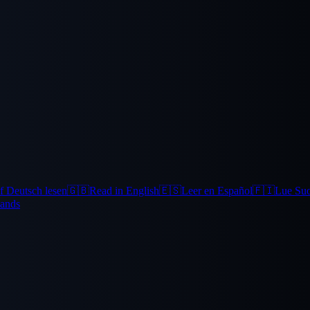
f Deutsch lesen
🇬🇧
Read in English
🇪🇸
Leer en Español
🇫🇮
Lue Su
lands