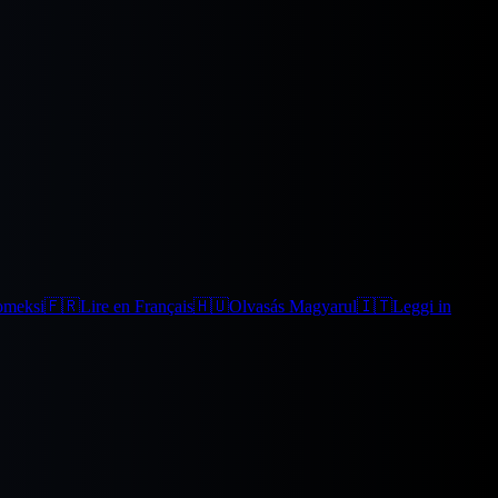
omeksi
🇫🇷
Lire en Français
🇭🇺
Olvasás Magyarul
🇮🇹
Leggi in