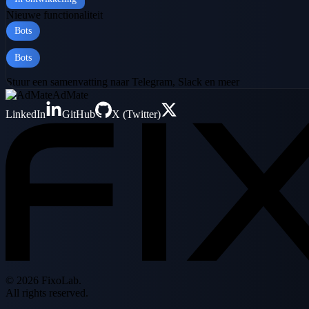
Nieuwe functionaliteit
Bots
Bots
Stuur een samenvatting naar Telegram, Slack en meer
AdMate
LinkedIn
GitHub
X (Twitter)
© 2026 FixoLab.
All rights reserved.