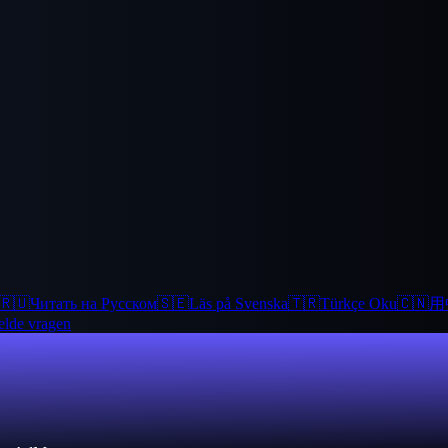
🇷🇺
Читать на Русском
🇸🇪
Läs på Svenska
🇹🇷
Türkçe Oku
🇨🇳
用
elde vragen