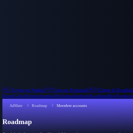
🇵🇱
Czytaj po Polsku
🇵🇹
Leia em Português
🇷🇴
Citește în Română
Home
Galerij
Ondersteuning
Wijzigingslogboek
Roadmap
Blog
Veelgest
AdMate
Roadmap
Meerdere accounts
Roadmap