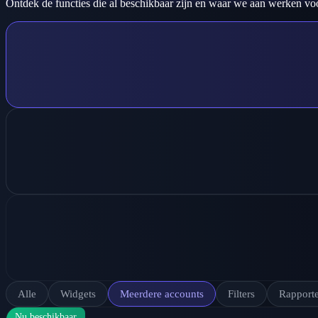
Ontdek de functies die al beschikbaar zijn en waar we aan werken v
Alle
Widgets
Meerdere accounts
Filters
Rapport
Nu beschikbaar