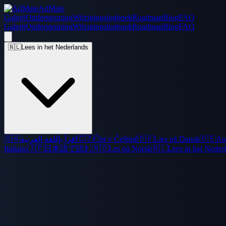
AdMate
Galerij
Ondersteuning
Wijzigingslogboek
Roadmap
Blog
FAQ
Galerij
Ondersteuning
Wijzigingslogboek
Roadmap
Blog
FAQ
🇳🇱
Lees in het Nederlands
🇸🇦
اقرأ باللغة العربية
🇨🇿
Číst v Češtině
🇩🇰
Læs på Dansk
🇩🇪
Au
Italiano
🇯🇵
日本語で読む
🇳🇴
Les på Norsk
🇳🇱
Lees in het Neder