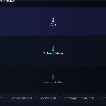
oor AdMate
1
Alle
1
Nu beschikbaar
0
In ontwikkeling
en
Beoordelingen
Meldingen
Aankopen in de app
Bo