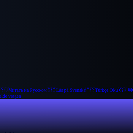
🇷🇺
Читать на Русском
🇸🇪
Läs på Svenska
🇹🇷
Türkçe Oku
🇨🇳
用
elde vragen