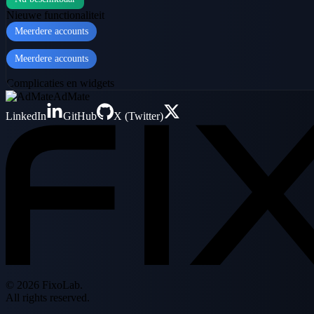
Nieuwe functionaliteit
Meerdere accounts
Meerdere accounts
Complicaties en widgets
AdMate
LinkedIn
GitHub
X (Twitter)
© 2026 FixoLab.
All rights reserved.