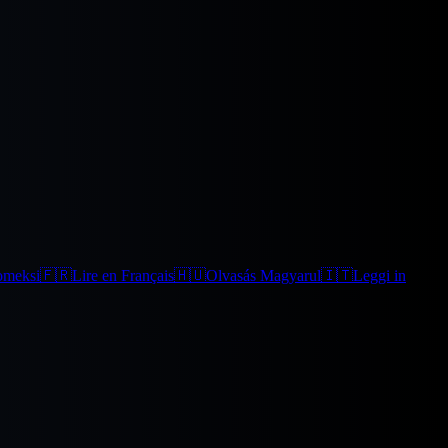
omeksi
🇫🇷
Lire en Français
🇭🇺
Olvasás Magyarul
🇮🇹
Leggi in