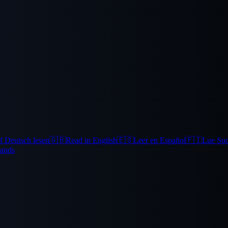
f Deutsch lesen
🇬🇧
Read in English
🇪🇸
Leer en Español
🇫🇮
Lue Su
lands