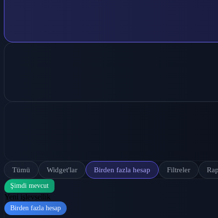
Tümü
Widget'lar
Birden fazla hesap
Filtreler
Rap
Şimdi mevcut
Yeni işlevsellik
Birden fazla hesap