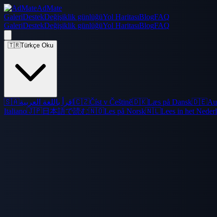
AdMate
Galeri
Destek
Değişiklik günlüğü
Yol Haritası
Blog
FAQ
Galeri
Destek
Değişiklik günlüğü
Yol Haritası
Blog
FAQ
🇹🇷
Türkçe Oku
🇸🇦
اقرأ باللغة العربية
🇨🇿
Číst v Češtině
🇩🇰
Læs på Dansk
🇩🇪
Au
Italiano
🇯🇵
日本語で読む
🇳🇴
Les på Norsk
🇳🇱
Lees in het Neder