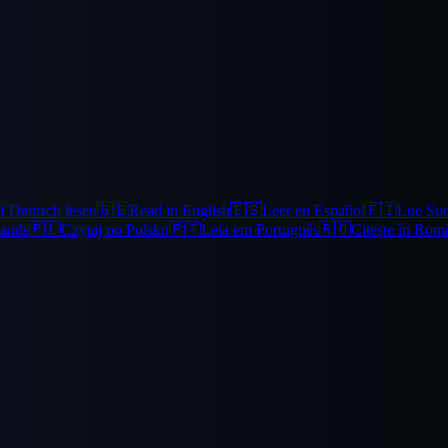
f Deutsch lesen
🇬🇧
Read in English
🇪🇸
Leer en Español
🇫🇮
Lue Su
lands
🇵🇱
Czytaj po Polsku
🇵🇹
Leia em Português
🇷🇴
Citește în Rom