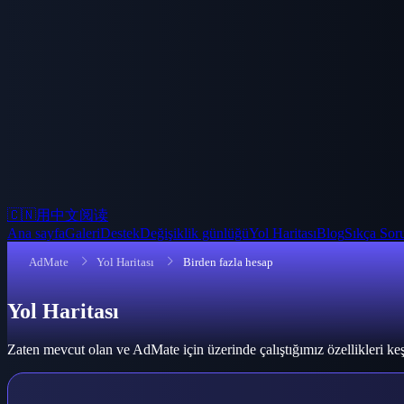
🇨🇳
用中文阅读
Ana sayfa
Galeri
Destek
Değişiklik günlüğü
Yol Haritası
Blog
Sıkça Soru
AdMate
Yol Haritası
Birden fazla hesap
Yol Haritası
Zaten mevcut olan ve AdMate için üzerinde çalıştığımız özellikleri ke