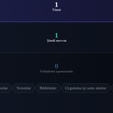
1
Tümü
1
Şimdi mevcut
0
Geliştirme aşamasında
orlar
Yorumlar
Bildirimler
Uygulama içi satın alımlar