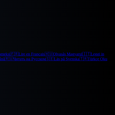
omeksi
🇫🇷
Lire en Français
🇭🇺
Olvasás Magyarul
🇮🇹
Leggi in
ână
🇷🇺
Читать на Русском
🇸🇪
Läs på Svenska
🇹🇷
Türkçe Oku