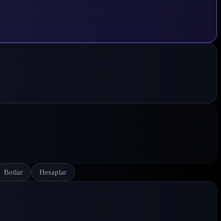
Botlar
Hesaplar