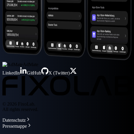
AdMate
LinkedIn
GitHub
X (Twitter)
© 2026 FixoLab.
All rights reserved.
Datenschutz
Pressemappe