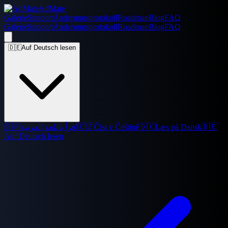
AdMate
Galerie
Support
Änderungsprotokoll
Roadmap
Blog
FAQ
Galerie
Support
Änderungsprotokoll
Roadmap
Blog
FAQ
🇩🇪
Auf Deutsch lesen
🇸🇦
اقرأ باللغة العربية
🇨🇿
Číst v Češtině
🇩🇰
Læs på Dansk
🇩🇪
Auf Deutsch lesen