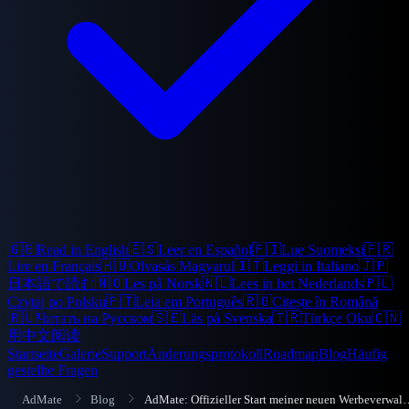
🇬🇧
Read in English
🇪🇸
Leer en Español
🇫🇮
Lue Suomeksi
🇫🇷
Lire en Français
🇭🇺
Olvasás Magyarul
🇮🇹
Leggi in Italiano
🇯🇵
日本語で読む
🇳🇴
Les på Norsk
🇳🇱
Lees in het Nederlands
🇵🇱
Czytaj po Polsku
🇵🇹
Leia em Português
🇷🇴
Citește în Română
🇷🇺
Читать на Русском
🇸🇪
Läs på Svenska
🇹🇷
Türkçe Oku
🇨🇳
用中文阅读
Startseite
Galerie
Support
Änderungsprotokoll
Roadmap
Blog
Häufig
gestellte Fragen
AdMate
Blog
AdMate: Offizieller Start meiner