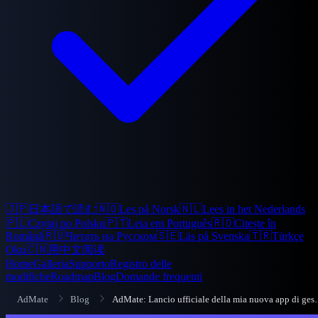
🇯🇵
日本語で読む
🇳🇴
Les på Norsk
🇳🇱
Lees in het Nederlands
🇵🇱
Czytaj po Polsku
🇵🇹
Leia em Português
🇷🇴
Citește în
Română
🇷🇺
Читать на Русском
🇸🇪
Läs på Svenska
🇹🇷
Türkçe
Oku
🇨🇳
用中文阅读
Home
Galleria
Supporto
Registro delle
modifiche
Roadmap
Blog
Domande frequenti
AdMate
Blog
AdMate: Lancio ufficiale del