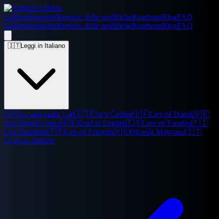
AdMate
Galleria
Supporto
Registro delle modifiche
Roadmap
Blog
FAQ
Galleria
Supporto
Registro delle modifiche
Roadmap
Blog
FAQ
🇮🇹
Leggi in Italiano
🇸🇦
اقرأ باللغة العربية
🇨🇿
Číst v Češtině
🇩🇰
Læs på Dansk
🇩🇪
Auf Deutsch lesen
🇬🇧
Read in English
🇪🇸
Leer en Español
🇫🇮
Lue Suomeksi
🇫🇷
Lire en Français
🇭🇺
Olvasás Magyarul
🇮🇹
Leggi in Italiano