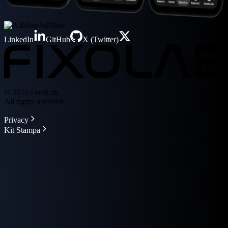
AdMate
LinkedIn
GitHub
X (Twitter)
© 2026 FixoLab.
All rights reserved.
Privacy
Kit Stampa