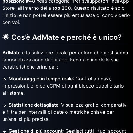
posizione #48
nella categoria “Per sviluppatori” nell’App
Store, all’interno della
top 200
. Questo risultato è solo
l’inizio, e non potrei essere più entusiasta di condividerlo
con voi.
🌟 Cos’è AdMate e perché è unico?
AdMate
è la soluzione ideale per coloro che gestiscono
la monetizzazione di più app. Ecco alcune delle sue
caratteristiche principali:
🔹
Monitoraggio in tempo reale
: Controlla ricavi,
impressioni, clic ed eCPM di ogni blocco pubblicitario
all’istante.
🔹
Statistiche dettagliate
: Visualizza grafici comparativi
e filtra per intervalli di date o metriche chiave per
un’analisi più precisa.
🔹
Gestione di più account
: Gestisci tutti i tuoi account