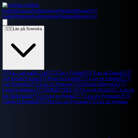
AdMate
Galleri
Support
Ändringslogg
Färdplan
Blogg
FAQ
Galleri
Support
Ändringslogg
Färdplan
Blogg
FAQ
🇸🇪
Läs på Svenska
🇸🇦
اقرأ باللغة العربية
🇨🇿
Číst v Češtině
🇩🇰
Læs på Dansk
🇩🇪
Auf Deutsch lesen
🇬🇧
Read in English
🇪🇸
Leer en Español
🇫🇮
Lue Suomeksi
🇫🇷
Lire en Français
🇭🇺
Olvasás Magyarul
🇮🇹
Leggi in Italiano
🇯🇵
日本語で読む
🇳🇴
Les på Norsk
🇳🇱
Lees in
het Nederlands
🇵🇱
Czytaj po Polsku
🇵🇹
Leia em Português
🇷🇴
Citește în Română
🇷🇺
Читать на Русском
🇸🇪
Läs på Svenska