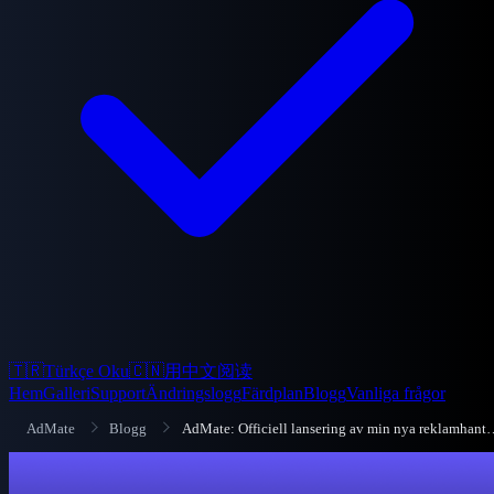
🇹🇷
Türkçe Oku
🇨🇳
用中文阅读
Hem
Galleri
Support
Ändringslogg
Färdplan
Blogg
Vanliga frågor
AdMate
Blogg
AdMate: Officiell lansering av m