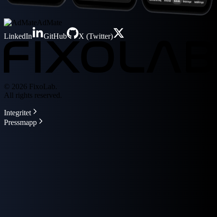
AdMate
LinkedIn
GitHub
X (Twitter)
© 2026 FixoLab.
All rights reserved.
Integritet
Pressmapp