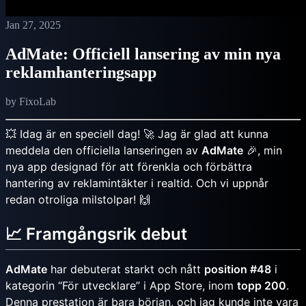
Jan 27, 2025
AdMate: Officiell lansering av min nya
reklamhanteringsapp
by FixoLab
💥 Idag är en speciell dag! 🚀 Jag är glad att kunna
meddela den officiella lanseringen av
AdMate
🎉, min
nya app designad för att förenkla och förbättra
hantering av reklamintäkter i realtid. Och vi uppnår
redan otroliga milstolpar! 🙌
📈 Framgångsrik debut
AdMate
har debuterat starkt och nått
position #48
i
kategorin “För utvecklare” i App Store, inom
topp 200
.
Denna prestation är bara början, och jag kunde inte vara